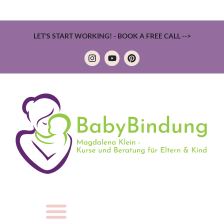
LET'S START WORKING! - BOOK A FREE CALL -->