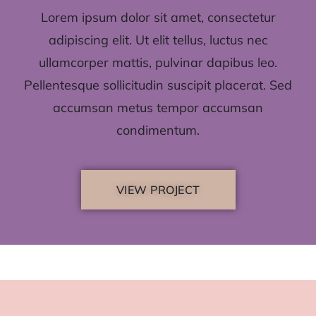
Lorem ipsum dolor sit amet, consectetur
adipiscing elit. Ut elit tellus, luctus nec
ullamcorper mattis, pulvinar dapibus leo.
Pellentesque sollicitudin suscipit placerat. Sed
accumsan metus tempor accumsan
condimentum.
VIEW PROJECT