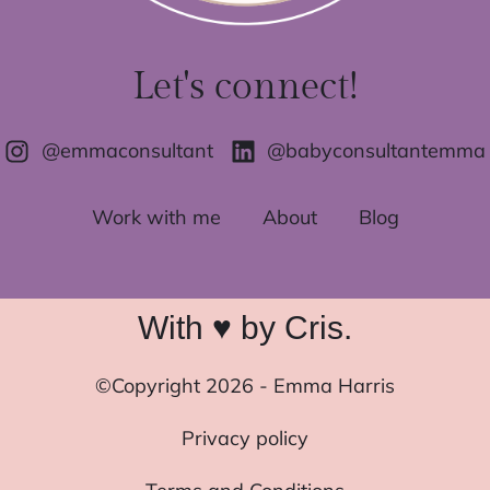
Let's connect!
@emmaconsultant
@babyconsultantemma
Work with me
About
Blog
With ♥ by Cris.
©Copyright 2026 - Emma Harris
Privacy policy